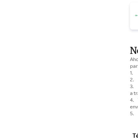
N
Aho
par
1. 
2. 
3. 
a t
4. 
env
5. 
T