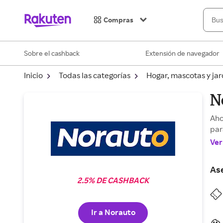
Compras
Sobre el cashback
Extensión de navegador
Inicio
Todas las categorías
Hogar, mascotas y jar
N
Aho
par
Ver
As
2.5% DE CASHBACK
Ir a Norauto