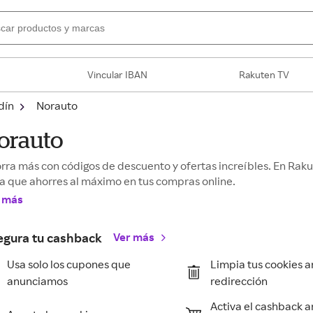
Vincular IBAN
Rakuten TV
dín
Norauto
orauto
rra más con códigos de descuento y ofertas increíbles. En Ra
a que ahorres al máximo en tus compras online.
 más
egura tu cashback
Ver más
Usa solo los cupones que
Limpia tus cookies a
anunciamos
redirección
Activa el cashback a