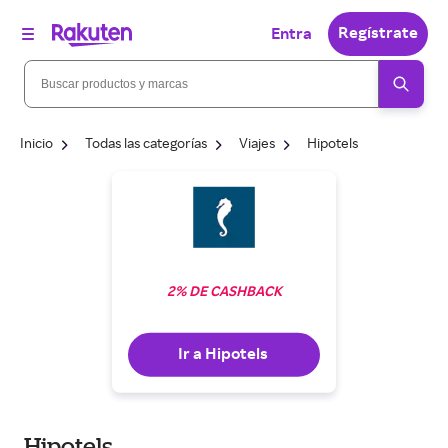
Regístrate
Entra
Inicio
Todas las categorías
Viajes
Hipotels
2% DE CASHBACK
Ir a Hipotels
Hipotels