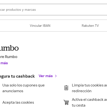
Vincular IBAN
Rakuten TV
umbo
bre Rumbo
 más
egura tu cashback
Ver más
Usa solo los cupones que
Limpia tus cookies a
anunciamos
redirección
Activa el cashback a
Acepta las cookies
tu cesta