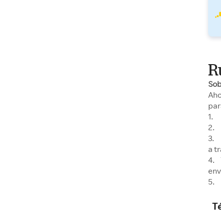
R
So
Aho
par
1. 
2. 
3. 
a t
4. 
env
5. 
T