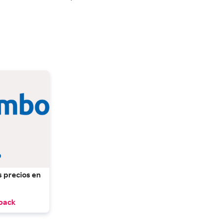
 precios en 
back