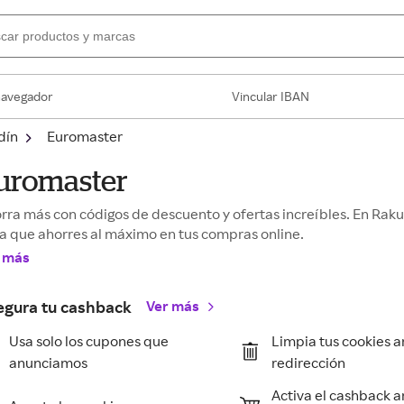
navegador
Vincular IBAN
dín
Euromaster
uromaster
rra más con códigos de descuento y ofertas increíbles. En Ra
a que ahorres al máximo en tus compras online.
 más
egura tu cashback
Ver más
Usa solo los cupones que
Limpia tus cookies a
anunciamos
redirección
Activa el cashback a