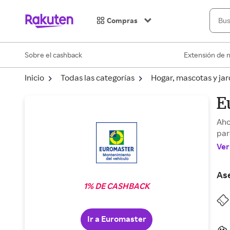
Compras
Sobre el cashback
Extensión de 
Inicio
Todas las categorías
Hogar, mascotas y jar
E
Aho
par
Ver
As
1% DE CASHBACK
Ir a Euromaster