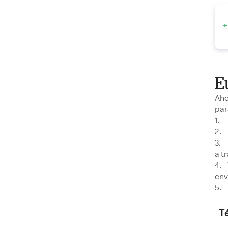
E
Aho
par
1. 
2. 
3. 
a t
4. 
env
5. 
T