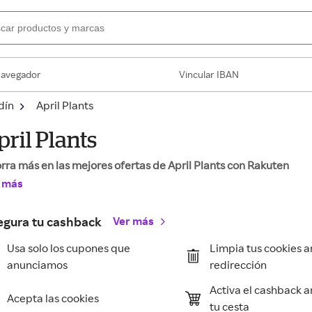
navegador
Vincular IBAN
dín
April Plants
pril Plants
rra más en las mejores ofertas de April Plants con Rakuten
 más
egura tu cashback
Ver más
Usa solo los cupones que
Limpia tus cookies a
anunciamos
redirección
Activa el cashback a
Acepta las cookies
tu cesta