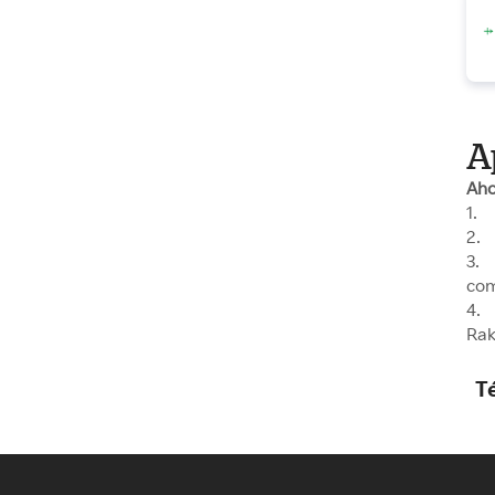
A
Aho
1. 
2. 
3. 
com
4. 
Rak
T