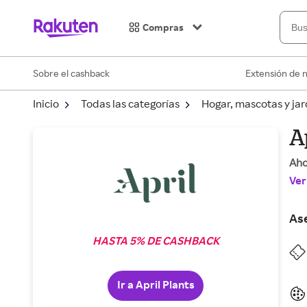
Compras
Sobre el cashback
Extensión de 
Inicio
Todas las categorías
Hogar, mascotas y jar
A
Aho
Ver
As
HASTA 5% DE CASHBACK
Ir a April Plants