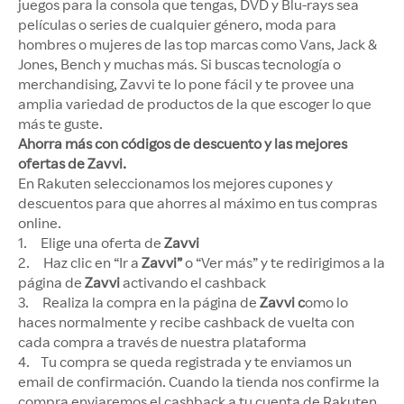
juegos para la consola que tengas, DVD y Blu-rays sea
películas o series de cualquier género, moda para
hombres o mujeres de las top marcas como Vans, Jack &
Jones, Bench y muchas más. Si buscas tecnología o
merchandising, Zavvi te lo pone fácil y te provee una
amplia variedad de productos de la que escoger lo que
más te guste.
Ahorra más con códigos de descuento y las mejores
ofertas de Zavvi.
En Rakuten seleccionamos los mejores cupones y
descuentos para que ahorres al máximo en tus compras
online.
1. Elige una oferta de
Zavvi
2. Haz clic en “Ir a
Zavvi”
o “Ver más” y te redirigimos a la
página de
Zavvi
activando el cashback
3. Realiza la compra en la página de
Zavvi c
omo lo
haces normalmente y recibe cashback de vuelta con
cada compra a través de nuestra plataforma
4. Tu compra se queda registrada y te enviamos un
email de confirmación. Cuando la tienda nos confirme la
compra enviaremos el cashback a tu cuenta de Rakuten