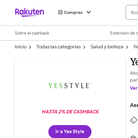
Compras
Sobre el cashback
Extensión de 
Inicio
Todas las categorías
Salud y belleza
Ye
Y
Aho
par
Ver
As
HASTA 2% DE CASHBACK
Ir a Yes Style