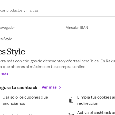
navegador
Vincular IBAN
s Style
es Style
rra más con códigos de descuento y ofertas increíbles. En Ra
a que ahorres al máximo en tus compras online.
 más
egura tu cashback
Ver más
Usa solo los cupones que
Limpia tus cookies a
anunciamos
redirección
Activa el cashback a