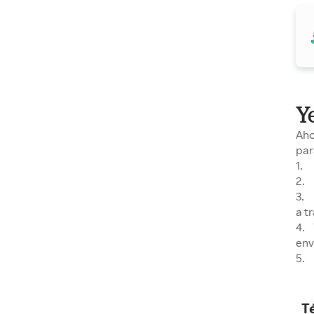
Y
Aho
par
1. 
2. 
3. 
a t
4. 
env
5. 
T