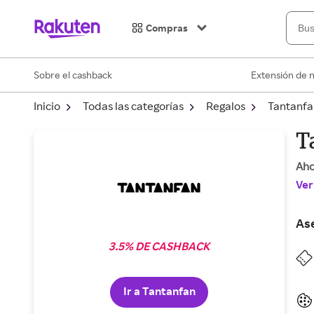
Compras
Sobre el cashback
Extensión de 
Inicio
Todas las categorías
Regalos
Tantanfa
T
Aho
Ver
As
3.5% DE CASHBACK
Ir a Tantanfan