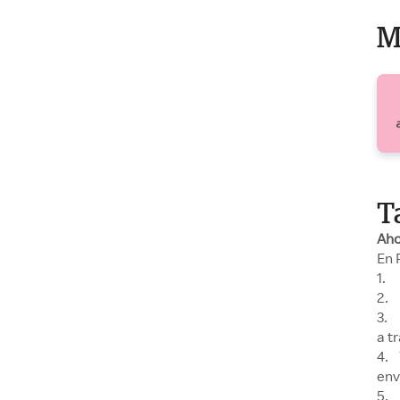
M
T
Aho
En 
1. 
2. 
3. 
a t
4. 
env
5. 