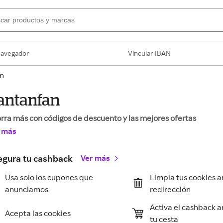
navegador
Vincular IBAN
n
antanfan
rra más con códigos de descuento y las mejores ofertas
 más
egura tu cashback
Ver más
Usa solo los cupones que
Limpia tus cookies a
anunciamos
redirección
Activa el cashback a
Acepta las cookies
tu cesta