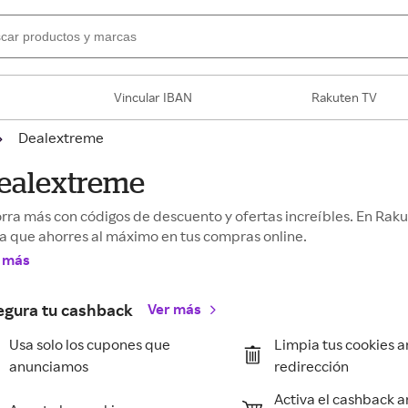
Vincular IBAN
Rakuten TV
Dealextreme
ealextreme
rra más con códigos de descuento y ofertas increíbles. En Ra
a que ahorres al máximo en tus compras online.
 más
egura tu cashback
Ver más
Usa solo los cupones que
Limpia tus cookies a
anunciamos
redirección
Activa el cashback a