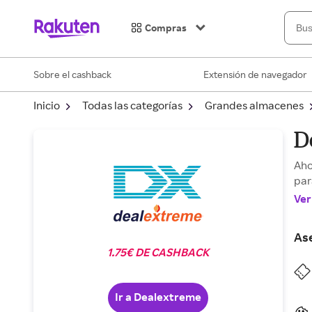
Compras
Sobre el cashback
Extensión de navegador
Inicio
Todas las categorías
Grandes almacenes
D
Aho
par
Ver
As
1.75€ DE CASHBACK
Ir a Dealextreme