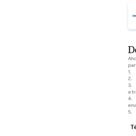
D
Aho
par
1. 
2. 
3. 
a t
4. 
env
5. 
T