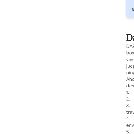
D
DAZ
box
viv
jue
nin
Aho
des
1. 
2. 
3. 
tra
4. 
env
5. 