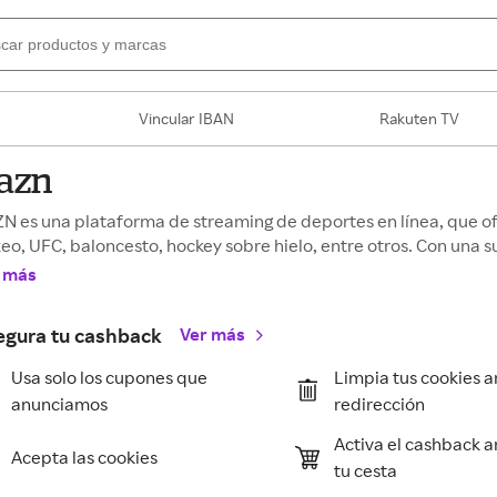
Vincular IBAN
Rakuten TV
azn
N es una plataforma de streaming de deportes en línea, que of
eo, UFC, baloncesto, hockey sobre hielo, entre otros. Con una s
 más
egura tu cashback
Ver más
Usa solo los cupones que
Limpia tus cookies a
anunciamos
redirección
Activa el cashback a
Acepta las cookies
tu cesta