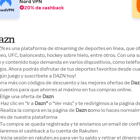
Nord VPN
20% de cashback
azn
N es una plataforma de streaming de deportes en línea, que of
eo, UFC, baloncesto, hockey sobre hielo, entre otros. Con una 
o y contenido bajo demanda en varios dispositivos, como teléfon
gos. Ahora podrás disfrutar de tus deportes favoritos desde cu
gún juego y suscríbete a DAZN hoy!
rra más con códigos de descuento y las mejores ofertas de
Daz
cuentos para que ahorres al máximo en tus compras online.
Elige una oferta de
Dazn
Haz clic en “Ir a
Dazn”
o “Ver más” y te redirigimos a la página 
Realiza la compra en la página de
Dazn c
omo lo haces normalm
vés de nuestra plataforma
Tu compra se queda registrada y te enviamos un email de conf
iaremos el cashback a tu cuenta de Rakuten
Inicia sesión en rakuten.es para ver tu saldo y retirar el dinero