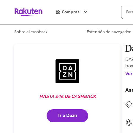
Compras
Sobre el cashback
Extensión de navegador
D
DAZ
box
Ver
As
HASTA 24€ DE CASHBACK
Ir a Dazn